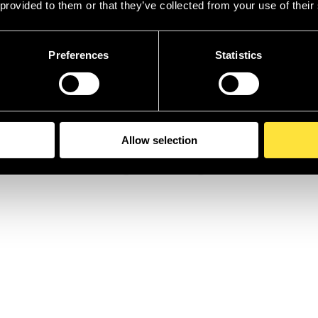
te des Menschen in Ehre und geben jeder Haut den Samoa Schliff den e
 provided to them or that they’ve collected from your use of their
ca. 2800 Jahren und wird von Generation zur Generation weiter gegeben
. In Verbindung mit bestimmten Zeremonien und Ritualen hat es für de
towierer daneben sitzen. Die Assistenten werden als
solo
bezeichnet. D
eingearbeitet.
Preferences
Statistics
ve #traditionaltattoodesign#samoanischerarmsleeve #maoritattoo #tattoo #
tattoo #freiburgimbreisgau #freiburgtattoo #tatausamoa #tattoolife #t
Allow selection
tudio in Freiburg im Breisgau