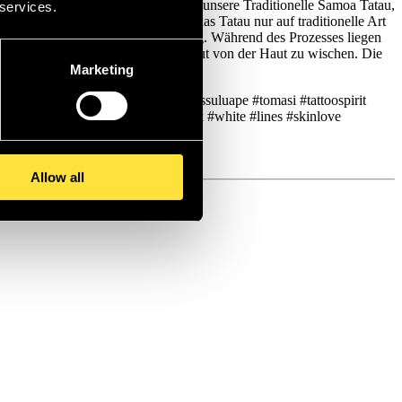
r verdient, wir geben jedem Kunden unsere Traditionelle Samoa Tatau,
 services.
. Nach Samoanischem Brauch wird das Tatau nur auf traditionelle Art
n Tätowierten eine starke Bedeutung. Während des Prozesses liegen
as samoanische Wort beschreibt, Blut von der Haut zu wischen. Die
Marketing
tattoos #tatau # tatausamoa #tomasissuluape #tomasi #tattoospirit
ätowiermagazin #tattoospirit #black #white #lines #skinlove
Allow all