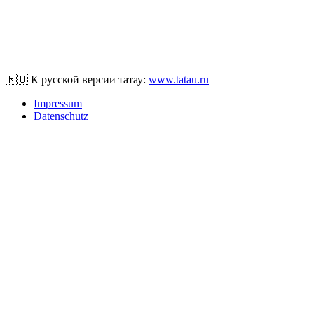
Sofort-Kontakt
+49 176 70298972
tomasi@tatau.com
🇷🇺 К русской версии татау:
www.tatau.ru
Impressum
Datenschutz