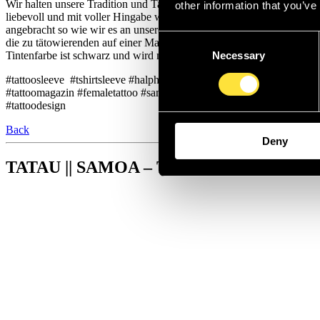
Wir halten unsere Tradition und Tattoo in der Historik und Geschich
other information that you’ve
liebevoll und mit voller Hingabe weiter. Die Tradition besteht seid 
angebracht so wie wir es an unsere Kunden weiter geben seid Jahren
Consent
die zu tätowierenden auf einer Matte auf dem Boden, während die Tä
Tintenfarbe ist schwarz und wird mit Tradition und Liebe in die Haut 
Necessary
Selection
#tattoosleeve #tshirtsleeve #halphsleeve #fullsleeve #dreiviertelslee
#tattoomagazin #femaletattoo #samoatattoo #samoadesign #samoanisches
#tattoodesign
Back
Deny
TATAU || SAMOA – Traditionelles Tattoo-S
Tattoo-Studio
Gerberau 17
79098 Freiburg im Breisgau
Öffnungszeiten
Di. - Sa. 12-19 Uhr
So. + Mo. Geschlossen