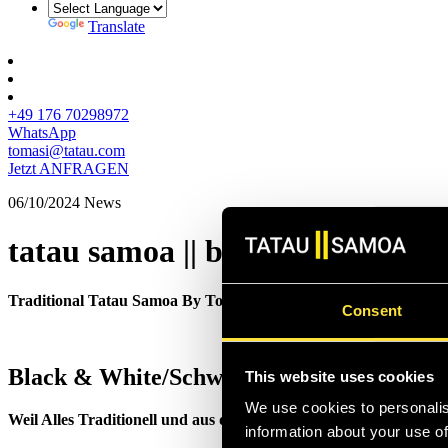
Translate
+49 176 70298972
WhatsApp
tomasi@tatau.com
Jetzt ANFRAGEN
06/10/2024
News
tatau samoa || between the lines
Traditional Tatau Samoa By Tomasi
Sulu`ape
Consent
Black & White/Schwarz&Weiß
This website uses cookies
We use cookies to personalis
Weil Alles Traditionell und aus der besten Samoa Tradition stam
information about your use of